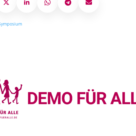
ok
X
LinkedIn
WhatsApp
Telegram
E-Mail
Symposium