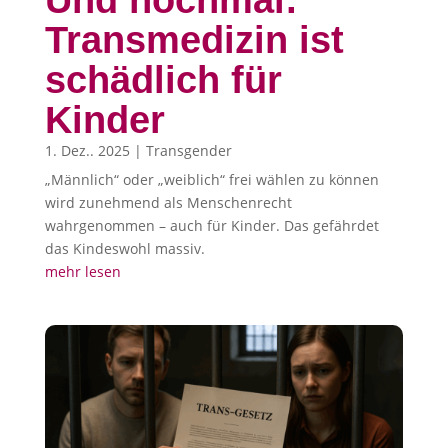
Und nochmal:
Transmedizin ist
schädlich für
Kinder
1. Dez.. 2025
|
Transgender
„Männlich“ oder „weiblich“ frei wählen zu können
wird zunehmend als Menschenrecht
wahrgenommen – auch für Kinder. Das gefährdet
das Kindeswohl massiv.
mehr lesen