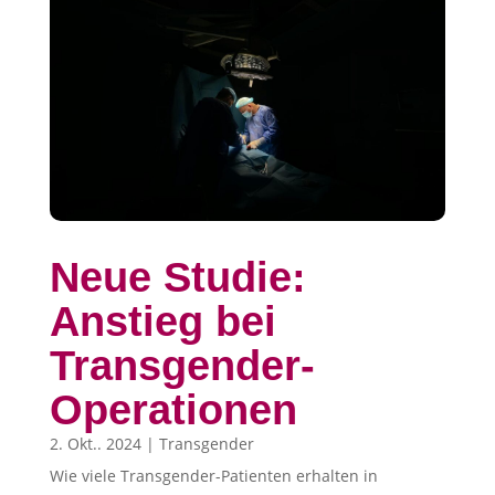
Neue Studie:
Anstieg bei
Transgender-
Operationen
2. Okt.. 2024
|
Transgender
Wie viele Transgender-Patienten erhalten in