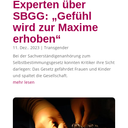
Experten über
SBGG: „Gefühl
wird zur Maxime
erhoben“
11. Dez.. 2023
|
Transgender
Bei der Sachverständigenanhörung zum
Selbstbestimmungsgesetz konnten Kritiker ihre Sicht
darlegen: Das Gesetz gefährdet Frauen und Kinder
und spaltet die Gesellschaft.
mehr lesen