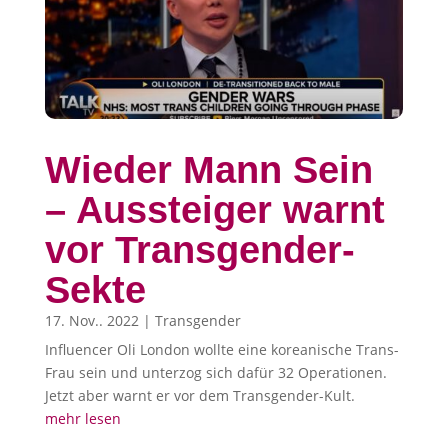
Wieder Mann Sein
– Aussteiger warnt
vor Transgender-
Sekte
17. Nov.. 2022
|
Transgender
Influencer Oli London wollte eine koreanische Trans-
Frau sein und unterzog sich dafür 32 Operationen.
Jetzt aber warnt er vor dem Transgender-Kult.
mehr lesen