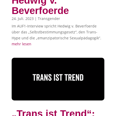
Hedwig v.
Beverfoerde
24. Juli. 2023
|
Transgender
Im AUF1-Interview spricht Hedwig v. Beverfoerde
über das „Selbstbestimmungsgesetz“, den Trans-
Hype und die „emanzipatorische Sexualpädagogik“.
mehr lesen
„Trans ist Trend“: