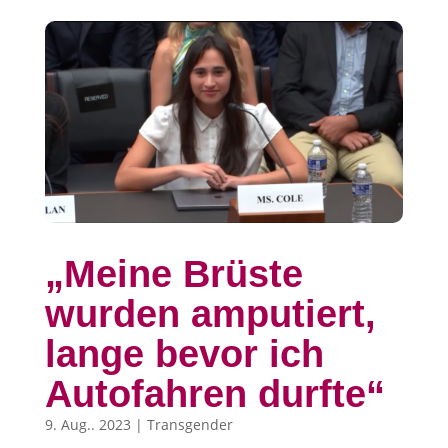
„Meine Brüste
wurden amputiert,
lange bevor ich
Autofahren durfte“
9. Aug.. 2023
|
Transgender