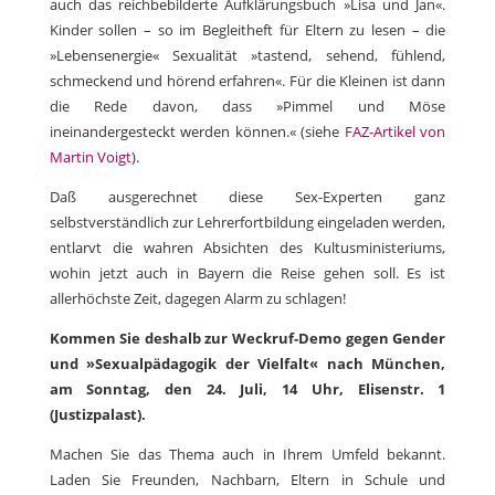
auch das reichbebilderte Aufklärungsbuch »Lisa und Jan«.
Kinder sollen – so im Begleitheft für Eltern zu lesen – die
»Lebensenergie« Sexualität »tastend, sehend, fühlend,
schmeckend und hörend erfahren«. Für die Kleinen ist dann
die Rede davon, dass »Pimmel und Möse
ineinandergesteckt werden können.« (siehe
FAZ-Artikel von
Martin Voigt
).
Daß ausgerechnet diese Sex-Experten ganz
selbstverständlich zur Lehrerfortbildung eingeladen werden,
entlarvt die wahren Absichten des Kultusministeriums,
wohin jetzt auch in Bayern die Reise gehen soll. Es ist
allerhöchste Zeit, dagegen Alarm zu schlagen!
Kommen Sie deshalb zur Weckruf-Demo gegen Gender
und »Sexualpädagogik der Vielfalt« nach München,
am Sonntag, den 24. Juli, 14 Uhr, Elisenstr. 1
(Justizpalast).
Machen Sie das Thema auch in Ihrem Umfeld bekannt.
Laden Sie Freunden, Nachbarn, Eltern in Schule und