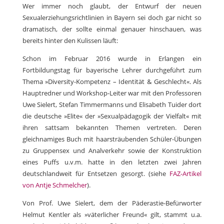
Wer immer noch glaubt, der Entwurf der neuen
Sexualerziehungsrichtlinien in Bayern sei doch gar nicht so
dramatisch, der sollte einmal genauer hinschauen, was
bereits hinter den Kulissen läuft:
Schon im Februar 2016 wurde in Erlangen ein
Fortbildungstag für bayerische Lehrer durchgeführt zum
Thema »Diversity-Kompetenz – Identität & Geschlecht«. Als
Hauptredner und Workshop-Leiter war mit den Professoren
Uwe Sielert, Stefan Timmermanns und Elisabeth Tuider dort
die deutsche »Elite« der »Sexualpädagogik der Vielfalt« mit
ihren sattsam bekannten Themen vertreten. Deren
gleichnamiges Buch mit haarsträubenden Schüler-Übungen
zu Gruppensex und Analverkehr sowie der Konstruktion
eines Puffs u.v.m. hatte in den letzten zwei Jahren
deutschlandweit für Entsetzen gesorgt. (siehe
FAZ-Artikel
von Antje Schmelcher
).
Von Prof. Uwe Sielert, dem der Päderastie-Befürworter
Helmut Kentler als »väterlicher Freund« gilt, stammt u.a.