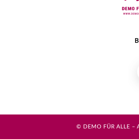
B
© DEMO FÜR ALLE –