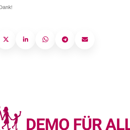
Dank!
ok
X
LinkedIn
WhatsApp
Telegram
E-Mail