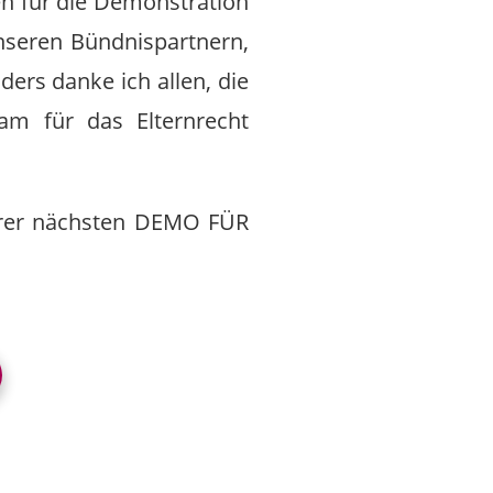
en für die Demonstration
nseren Bündnispartnern,
rs danke ich allen, die
m für das Elternrecht
nserer nächsten DEMO FÜR