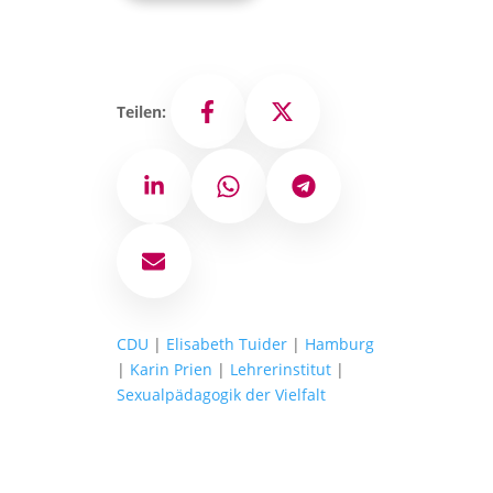
Teilen:
Facebook
X
LinkedIn
WhatsApp
Telegram
E-Mail
CDU
|
Elisabeth Tuider
|
Hamburg
|
Karin Prien
|
Lehrerinstitut
|
Sexualpädagogik der Vielfalt