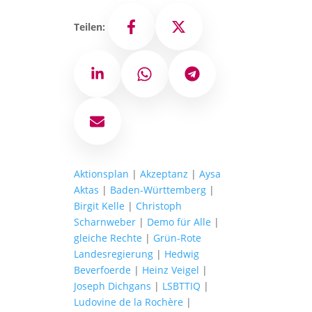
Teilen:
Facebook
X
LinkedIn
WhatsApp
Telegram
E-Mail
Aktionsplan
|
Akzeptanz
|
Aysa
Aktas
|
Baden-Württemberg
|
Birgit Kelle
|
Christoph
Scharnweber
|
Demo für Alle
|
gleiche Rechte
|
Grün-Rote
Landesregierung
|
Hedwig
Beverfoerde
|
Heinz Veigel
|
Joseph Dichgans
|
LSBTTIQ
|
Ludovine de la Rochère
|