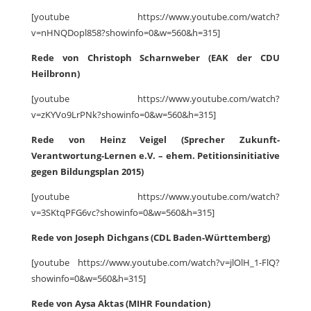
[youtube https://www.youtube.com/watch?
v=nHNQDopl858?showinfo=0&w=560&h=315]
Rede von Christoph Scharnweber (EAK der CDU
Heilbronn)
[youtube https://www.youtube.com/watch?
v=zKYVo9LrPNk?showinfo=0&w=560&h=315]
Rede von Heinz Veigel (Sprecher Zukunft-
Verantwortung-Lernen e.V. – ehem. Petitionsinitiative
gegen Bildungsplan 2015)
[youtube https://www.youtube.com/watch?
v=3SKtqPFG6vc?showinfo=0&w=560&h=315]
Rede von Joseph Dichgans (CDL Baden-Württemberg)
[youtube https://www.youtube.com/watch?v=jlOlH_1-FlQ?
showinfo=0&w=560&h=315]
Rede von Aysa Aktas (MIHR Foundation)