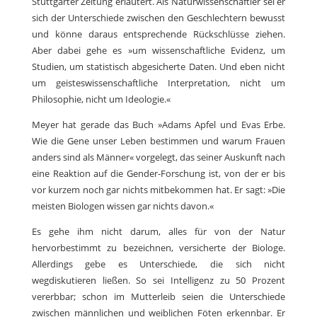
Stuttgarter Zeitung erläutert. Als Naturwissenschaftler sei er
sich der Unterschiede zwischen den Geschlechtern bewusst
und könne daraus entsprechende Rückschlüsse ziehen.
Aber dabei gehe es »um wissenschaftliche Evidenz, um
Studien, um statistisch abgesicherte Daten. Und eben nicht
um geisteswissenschaftliche Interpretation, nicht um
Philosophie, nicht um Ideologie.«
Meyer hat gerade das Buch »Adams Apfel und Evas Erbe.
Wie die Gene unser Leben bestimmen und warum Frauen
anders sind als Männer« vorgelegt, das seiner Auskunft nach
eine Reaktion auf die Gender-Forschung ist, von der er bis
vor kurzem noch gar nichts mitbekommen hat. Er sagt: »Die
meisten Biologen wissen gar nichts davon.«
Es gehe ihm nicht darum, alles für von der Natur
hervorbestimmt zu bezeichnen, versicherte der Biologe.
Allerdings gebe es Unterschiede, die sich nicht
wegdiskutieren ließen. So sei Intelligenz zu 50 Prozent
vererbbar; schon im Mutterleib seien die Unterschiede
zwischen männlichen und weiblichen Föten erkennbar. Er