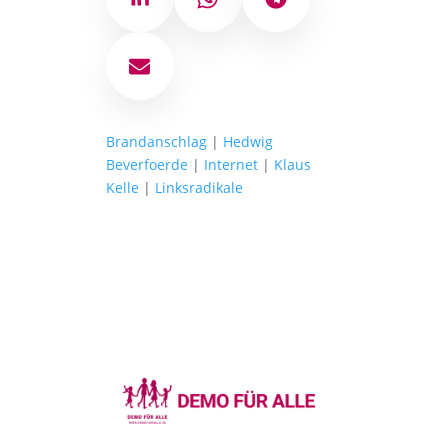
LinkedIn
WhatsApp
Telegram
E-Mail
Brandanschlag
|
Hedwig
Beverfoerde
|
Internet
|
Klaus
Kelle
|
Linksradikale