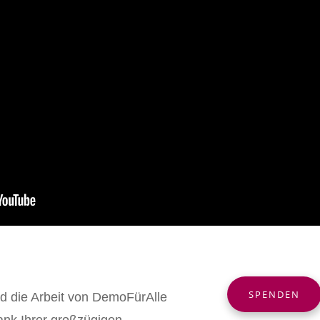
SPENDEN
nd die Arbeit von DemoFürAlle