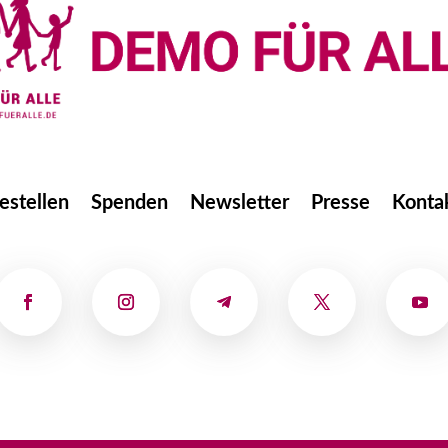
estellen
Spenden
Newsletter
Presse
Konta