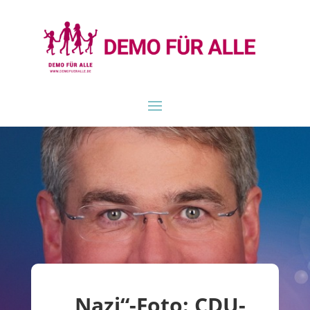
„Nazi“-Foto: CDU-