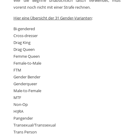
Wer die Begriffe unabsichtlich falsch verwendet, muß
vorerst noch nicht mit einer Strafe rechnen.
Hier eine Übersicht der 31 Gender-Varianten
:
Bi-gendered
Cross-dresser
Drag King
Drag Queen
Femme Queen
Female-to-Male
FTM
Gender Bender
Genderqueer
Male-to-Female
MTF
Non-Op
HIJRA
Pangender
Transexual/Transsexual
Trans Person