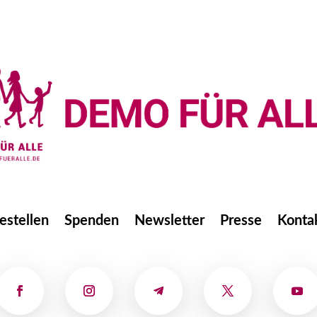
estellen
Spenden
Newsletter
Presse
Konta