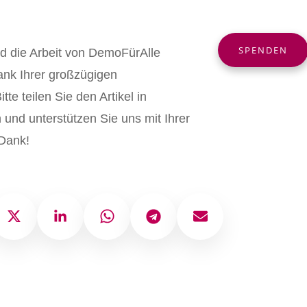
SPENDEN
nd die Arbeit von DemoFürAlle
ank Ihrer großzügigen
tte teilen Sie den Artikel in
und unterstützen Sie uns mit Ihrer
Dank!
ok
X
LinkedIn
WhatsApp
Telegram
E-Mail