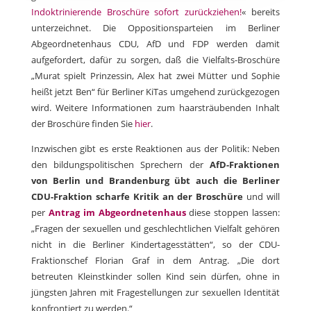
Indoktrinierende Broschüre sofort zurückziehen!
« bereits
unterzeichnet. Die Oppositionsparteien im Berliner
Abgeordnetenhaus CDU, AfD und FDP werden damit
aufgefordert, dafür zu sorgen, daß die Vielfalts-Broschüre
„Murat spielt Prinzessin, Alex hat zwei Mütter und Sophie
heißt jetzt Ben“ für Berliner KiTas umgehend zurückgezogen
wird.
Weitere Informationen zum haarsträubenden Inhalt
der Broschüre finden Sie
hier
.
Inzwischen gibt es erste Reaktionen aus der Politik: Neben
den bildungspolitischen Sprechern der
AfD-Fraktionen
von Berlin und Brandenburg übt auch die Berliner
CDU-Fraktion scharfe Kritik an der Broschüre
und will
per
Antrag im Abgeordnetenhaus
diese stoppen lassen:
„Fragen der sexuellen und geschlechtlichen Vielfalt gehören
nicht in die Berliner Kindertagesstätten“, so der CDU-
Fraktionschef Florian Graf in dem Antrag. „Die dort
betreuten Kleinstkinder sollen Kind sein dürfen, ohne in
jüngsten Jahren mit Fragestellungen zur sexuellen Identität
konfrontiert zu werden.“