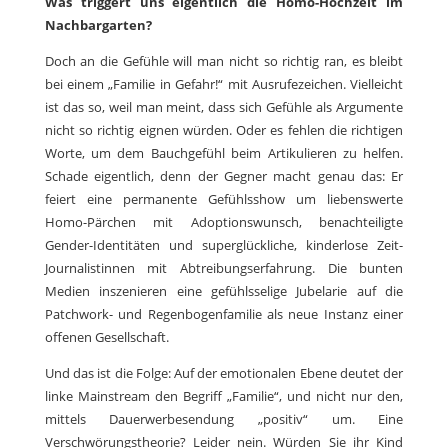
Was triggert uns eigentlich die Homo-Hochzeit im
Nachbargarten?
Doch an die Gefühle will man nicht so richtig ran, es bleibt
bei einem „Familie in Gefahr!“ mit Ausrufezeichen. Vielleicht
ist das so, weil man meint, dass sich Gefühle als Argumente
nicht so richtig eignen würden. Oder es fehlen die richtigen
Worte, um dem Bauchgefühl beim Artikulieren zu helfen.
Schade eigentlich, denn der Gegner macht genau das: Er
feiert eine permanente Gefühlsshow um liebenswerte
Homo-Pärchen mit Adoptionswunsch, benachteiligte
Gender-Identitäten und superglückliche, kinderlose Zeit-
Journalistinnen mit Abtreibungserfahrung. Die bunten
Medien inszenieren eine gefühlsselige Jubelarie auf die
Patchwork- und Regenbogenfamilie als neue Instanz einer
offenen Gesellschaft.
Und das ist die Folge: Auf der emotionalen Ebene deutet der
linke Mainstream den Begriff „Familie“, und nicht nur den,
mittels Dauerwerbesendung „positiv“ um. Eine
Verschwörungstheorie? Leider nein. Würden Sie ihr Kind