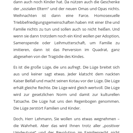
dann auch noch Kinder hat. Da nützen auch die Geschenke
der „sozialen Eltern“ und der neuen Omas und Opas nichts.
Weihnachten ist dann eine Farce. Homosexuelle
Triebbefriedigungsgemeinschaften haben mit einer Ehe und
Familie nichts zu tun und sollen auch so nicht heißen. Und
wenn sie dann trotzdem noch ein Kind wollen per Adoption,
Samenspende oder Leihmutterschaft, um Familie zu
imitieren, dann ist das Perversion im Quadrat, ganz
abgesehen von der Tragödie des Kindes.
Es ist die große Lüge, die uns aufregt. Die Lüge breitet sich
aus und keiner sagt etwas. Jeder klatscht dem nackten
Kaiser Beifall und macht seinen Kotau vor der Lüge. Die Lüge
erhält gleiche Rechte. Die Lüge wird gleich wertvoll. Die Lüge
wird zur gesetzlichen Norm und damit zur kulturellen
Tatsache. Die Lüge hat uns den Regenbogen genommen.
Die Lüge zerstört Familien und Kinder.
Doch, Herr Lehmann, Sie wollen uns etwas wegnehmen –
die Wahrheit. Aber das wird Ihnen trotz aller „positiver
Umdeutung“ und der Revolution im Familienrecht nicht