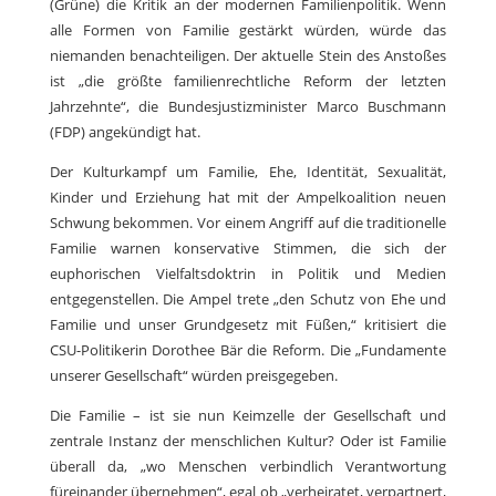
(Grüne) die Kritik an der modernen Familienpolitik. Wenn
alle Formen von Familie gestärkt würden, würde das
niemanden benachteiligen. Der aktuelle Stein des Anstoßes
ist „die größte familienrechtliche Reform der letzten
Jahrzehnte“, die Bundesjustizminister Marco Buschmann
(FDP) angekündigt hat.
Der Kulturkampf um Familie, Ehe, Identität, Sexualität,
Kinder und Erziehung hat mit der Ampelkoalition neuen
Schwung bekommen. Vor einem Angriff auf die traditionelle
Familie warnen konservative Stimmen, die sich der
euphorischen Vielfaltsdoktrin in Politik und Medien
entgegenstellen. Die Ampel trete „den Schutz von Ehe und
Familie und unser Grundgesetz mit Füßen,“ kritisiert die
CSU-Politikerin Dorothee Bär die Reform. Die „Fundamente
unserer Gesellschaft“ würden preisgegeben.
Die Familie – ist sie nun Keimzelle der Gesellschaft und
zentrale Instanz der menschlichen Kultur? Oder ist Familie
überall da, „wo Menschen verbindlich Verantwortung
füreinander übernehmen“, egal ob „verheiratet, verpartnert,