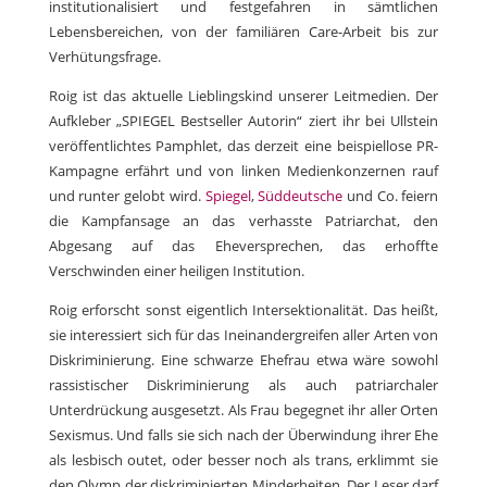
institutionalisiert und festgefahren in sämtlichen
Lebensbereichen, von der familiären Care-Arbeit bis zur
Verhütungsfrage.
Roig ist das aktuelle Lieblingskind unserer Leitmedien. Der
Aufkleber „SPIEGEL Bestseller Autorin“ ziert ihr bei Ullstein
veröffentlichtes Pamphlet, das derzeit eine beispiellose PR-
Kampagne erfährt und von linken Medienkonzernen rauf
und runter gelobt wird.
Spiegel
,
Süddeutsche
und Co. feiern
die Kampfansage an das verhasste Patriarchat, den
Abgesang auf das Eheversprechen, das erhoffte
Verschwinden einer heiligen Institution.
Roig erforscht sonst eigentlich Intersektionalität. Das heißt,
sie interessiert sich für das Ineinandergreifen aller Arten von
Diskriminierung. Eine schwarze Ehefrau etwa wäre sowohl
rassistischer Diskriminierung als auch patriarchaler
Unterdrückung ausgesetzt. Als Frau begegnet ihr aller Orten
Sexismus. Und falls sie sich nach der Überwindung ihrer Ehe
als lesbisch outet, oder besser noch als trans, erklimmt sie
den Olymp der diskriminierten Minderheiten. Der Leser darf