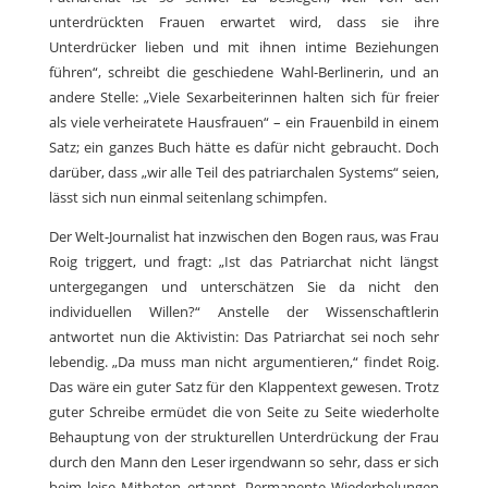
unterdrückten Frauen erwartet wird, dass sie ihre
Unterdrücker lieben und mit ihnen intime Beziehungen
führen“, schreibt die geschiedene Wahl-Berlinerin, und an
andere Stelle: „Viele Sexarbeiterinnen halten sich für freier
als viele verheiratete Hausfrauen“ – ein Frauenbild in einem
Satz; ein ganzes Buch hätte es dafür nicht gebraucht. Doch
darüber, dass „wir alle Teil des patriarchalen Systems“ seien,
lässt sich nun einmal seitenlang schimpfen.
Der Welt-Journalist hat inzwischen den Bogen raus, was Frau
Roig triggert, und fragt: „Ist das Patriarchat nicht längst
untergegangen und unterschätzen Sie da nicht den
individuellen Willen?“ Anstelle der Wissenschaftlerin
antwortet nun die Aktivistin: Das Patriarchat sei noch sehr
lebendig. „Da muss man nicht argumentieren,“ findet Roig.
Das wäre ein guter Satz für den Klappentext gewesen. Trotz
guter Schreibe ermüdet die von Seite zu Seite wiederholte
Behauptung von der strukturellen Unterdrückung der Frau
durch den Mann den Leser irgendwann so sehr, dass er sich
beim leise Mitbeten ertappt. Permanente Wiederholungen