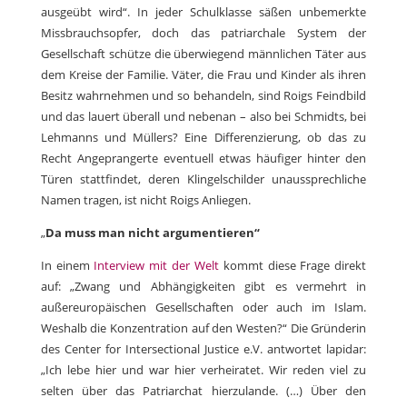
ausgeübt wird“. In jeder Schulklasse säßen unbemerkte
Missbrauchsopfer, doch das patriarchale System der
Gesellschaft schütze die überwiegend männlichen Täter aus
dem Kreise der Familie. Väter, die Frau und Kinder als ihren
Besitz wahrnehmen und so behandeln, sind Roigs Feindbild
und das lauert überall und nebenan – also bei Schmidts, bei
Lehmanns und Müllers? Eine Differenzierung, ob das zu
Recht Angeprangerte eventuell etwas häufiger hinter den
Türen stattfindet, deren Klingelschilder unaussprechliche
Namen tragen, ist nicht Roigs Anliegen.
„
Da muss man nicht argumentieren“
In einem
Interview mit der Welt
kommt diese Frage direkt
auf: „Zwang und Abhängigkeiten gibt es vermehrt in
außereuropäischen Gesellschaften oder auch im Islam.
Weshalb die Konzentration auf den Westen?“ Die Gründerin
des Center for Intersectional Justice e.V. antwortet lapidar:
„Ich lebe hier und war hier verheiratet. Wir reden viel zu
selten über das Patriarchat hierzulande. (…) Über den