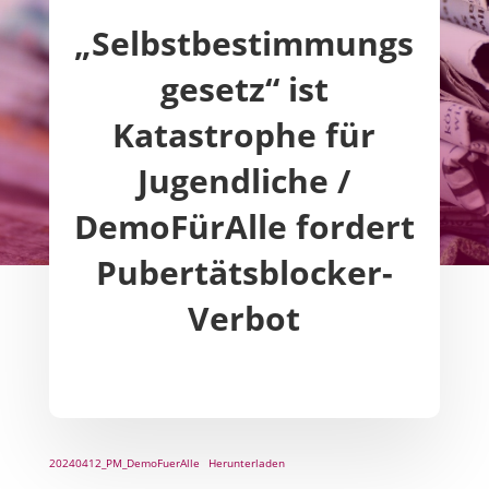
„Selbstbestimmungs
gesetz“ ist
Katastrophe für
Jugendliche /
DemoFürAlle fordert
Pubertätsblocker-
Verbot
20240412_PM_DemoFuerAlle
Herunterladen