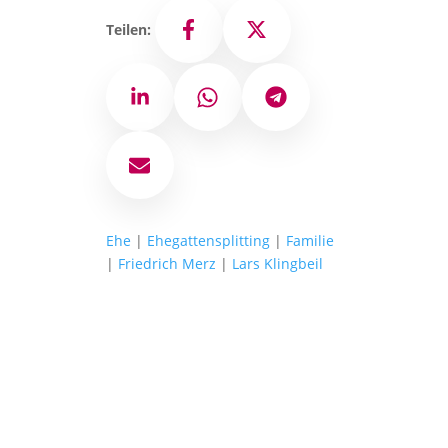
Teilen:
Facebook
X
LinkedIn
WhatsApp
Telegram
E-Mail
Ehe
|
Ehegattensplitting
|
Familie
|
Friedrich Merz
|
Lars Klingbeil