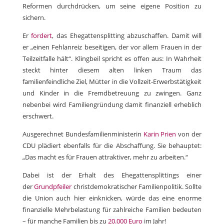
Reformen durchdrücken, um seine eigene Position zu
sichern.
Er
fordert
, das Ehegattensplitting abzuschaffen. Damit will
er „einen Fehlanreiz beseitigen, der vor allem Frauen in der
Teilzeitfalle hält“. Klingbeil spricht es offen aus: In Wahrheit
steckt hinter diesem alten linken Traum das
familienfeindliche Ziel, Mütter in die Vollzeit-Erwerbstätigkeit
und Kinder in die Fremdbetreuung zu zwingen. Ganz
nebenbei wird Familiengründung damit finanziell erheblich
erschwert.
Ausgerechnet Bundesfamilienministerin
Karin Prien
von der
CDU plädiert ebenfalls für die Abschaffung. Sie behauptet:
„Das macht es für Frauen attraktiver, mehr zu arbeiten.“
Dabei ist der Erhalt des Ehegattensplittings einer
der
Grundpfeiler
christdemokratischer Familienpolitik. Sollte
die Union auch hier einknicken, würde das eine enorme
finanzielle Mehrbelastung für zahlreiche Familien bedeuten
– für manche Familien bis zu
20.000 Euro
im Jahr!