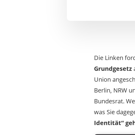
Die Linken for
Grundgesetz
a
Union angeschl
Berlin, NRW u
Bundesrat.
We
was Sie dagege
Identität“ ge