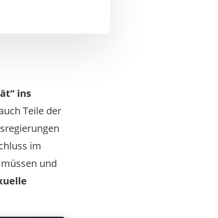
ät“ ins
uch Teile der
esregierungen
chluss im
n müssen und
xuelle