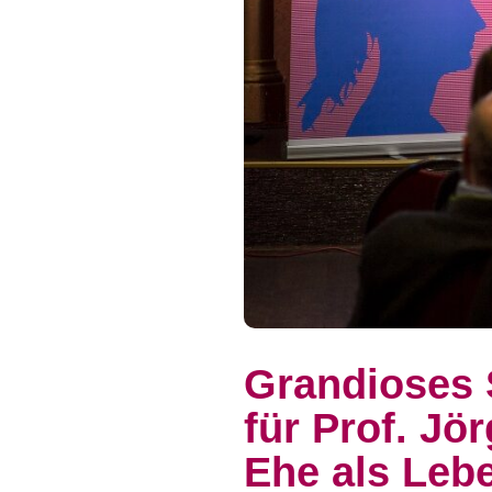
Grandioses
für Prof. Jö
Ehe als Leb