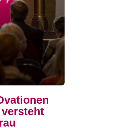
Ovationen
 versteht
rau