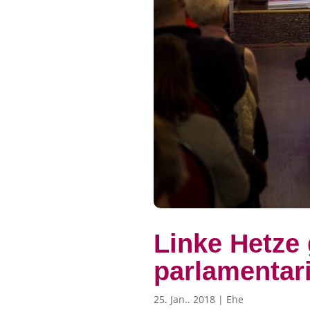
Linke Hetze
parlamentar
25. Jan.. 2018
|
Ehe