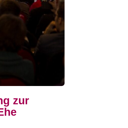
ng zur
 Ehe