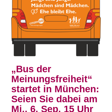
„Bus der
Meinungsfreiheit“
startet in München:
Seien Sie dabei am
Mi., 6. Sep. 15 Uhr