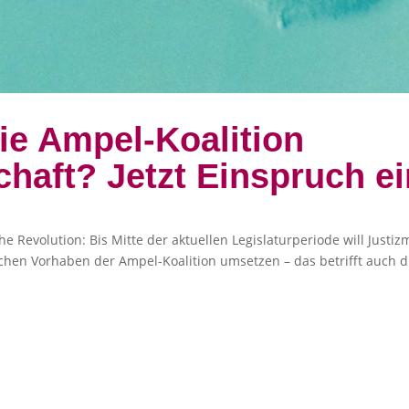
die Ampel-Koalition
haft? Jetzt Einspruch ei
e Revolution: Bis Mitte der aktuellen Legislaturperiode will Just
schen Vorhaben der Ampel-Koalition umsetzen – das betrifft auch di