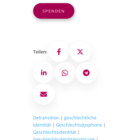
SPENDEN
Teilen:
Facebook
X
LinkedIn
WhatsApp
Telegram
E-Mail
Detransition
|
geschlechtliche
Identität
|
Geschlechtsdysphorie
|
Geschlechtsidentität
|
Geschlechtsidentitätsstörung
|