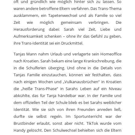
oft und gründlich wie möglich hinter sich zu lassen. So
waren andere betroffene Eltern verfahren. Das Trans-Thema
ausklammern, ein Tapetenwechsel und als Familie so viel
Zeit wie möglich gemeinsam verbringen. Die
Herausforderung dabei: Sarah viel Zeit, Liebe und
Aufmerksamkeit schenken – ohne ihr das Gefühl zu geben,
ihre Trans-Identität sei ein Druckmittel.
Tanjas Mann nahm Urlaub und verlagerte sein Homeoffice
nach Kroatien. Sarah bekam eine lange Krankschreibung, die
in die Schulferien überging. Und ohne in die Details von
Tanjas Familie einzutauchen, können wir festhalten, dass
nach einigen Wochen und „Vulkanausbrüchen“ in Kroatien
die „heiße Trans-Phase“ in Sarahs Leben auf ein Niveau
abkühlte, das für Tanja händelbar war. In der Familie und
dem offiziellen Teil der Schule blieb es bei Sarahs weiblicher
Identität. Wie sie sich von ihren Freunden anreden ließ,
durfte sie selbst regeln. Im Sportunterricht war der
Brustbinder erlaubt, sonst aber nicht. TikTok wurde vom
Handy gelöscht. Den Schulwechsel behielten sich die Eltern