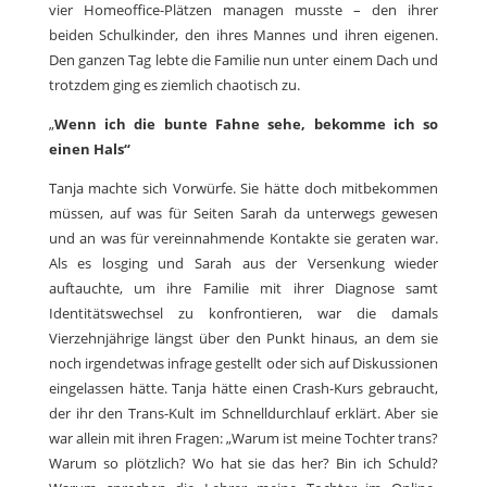
vier Homeoffice-Plätzen managen musste – den ihrer
beiden Schulkinder, den ihres Mannes und ihren eigenen.
Den ganzen Tag lebte die Familie nun unter einem Dach und
trotzdem ging es ziemlich chaotisch zu.
„
Wenn ich die bunte Fahne sehe, bekomme ich so
einen Hals“
Tanja machte sich Vorwürfe. Sie hätte doch mitbekommen
müssen, auf was für Seiten Sarah da unterwegs gewesen
und an was für vereinnahmende Kontakte sie geraten war.
Als es losging und Sarah aus der Versenkung wieder
auftauchte, um ihre Familie mit ihrer Diagnose samt
Identitätswechsel zu konfrontieren, war die damals
Vierzehnjährige längst über den Punkt hinaus, an dem sie
noch irgendetwas infrage gestellt oder sich auf Diskussionen
eingelassen hätte. Tanja hätte einen Crash-Kurs gebraucht,
der ihr den Trans-Kult im Schnelldurchlauf erklärt. Aber sie
war allein mit ihren Fragen: „Warum ist meine Tochter trans?
Warum so plötzlich? Wo hat sie das her? Bin ich Schuld?