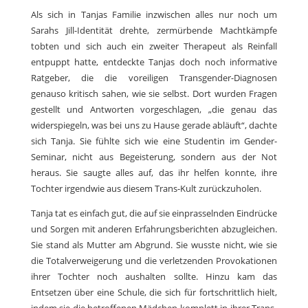
Als sich in Tanjas Familie inzwischen alles nur noch um
Sarahs Jill-Identität drehte, zermürbende Machtkämpfe
tobten und sich auch ein zweiter Therapeut als Reinfall
entpuppt hatte, entdeckte Tanjas doch noch informative
Ratgeber, die die voreiligen Transgender-Diagnosen
genauso kritisch sahen, wie sie selbst. Dort wurden Fragen
gestellt und Antworten vorgeschlagen, „die genau das
widerspiegeln, was bei uns zu Hause gerade abläuft“, dachte
sich Tanja. Sie fühlte sich wie eine Studentin im Gender-
Seminar, nicht aus Begeisterung, sondern aus der Not
heraus. Sie saugte alles auf, das ihr helfen konnte, ihre
Tochter irgendwie aus diesem Trans-Kult zurückzuholen.
Tanja tat es einfach gut, die auf sie einprasselnden Eindrücke
und Sorgen mit anderen Erfahrungsberichten abzugleichen.
Sie stand als Mutter am Abgrund. Sie wusste nicht, wie sie
die Totalverweigerung und die verletzenden Provokationen
ihrer Tochter noch aushalten sollte. Hinzu kam das
Entsetzen über eine Schule, die sich für fortschrittlich hielt,