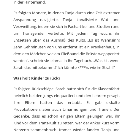
in der Hinterhand.
Es folgten Monate, in denen Tanja durch eine Zeit extremer
Anspannung navigierte. Tanja kanalisierte Wut und
Verzweiflung, indem sie sich in Fachartikel und Studien rund
um Transgender vertiefte. Mit jedem Tag wuchs ihr
Entsetzen über das Ausmaß des Kults. „Es ist Wahnsinn!
Zehn Gehminuten von uns entfernt ist ein Krankenhaus, in
dem den Mädchen wie am Fließband die Brüste wegoperiert
werden“, schrieb sie einmal in ihr Tagebuch. „Was ist, wenn
Sarah das mitbekommt? Ich könnte k***n, wie im Strahl!“
Was holt Kinder zurück?
Es folgten Rückschläge. Sarah hatte sich für die Klassenfahrt
heimlich bei den Jungs einquartiert und den Lehrern gesagt,
ihre Eltern hätten das erlaubt. Es gab eiskalte
Provokationen, aber auch Umarmungen und Tränen. Der
Gedanke, dass es schon einigen Eltern gelungen war, ihr
Kind vor dem Trans-Kult zu retten, war der Anker kurz vorm
Nervenzusammenbruch. Immer wieder fanden Tanja und