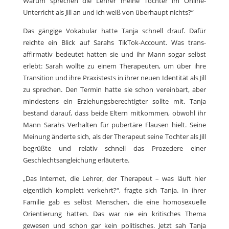
Warum sprechen die Lehrer meine Tochter im Online-
Unterricht als Jill an und ich weiß von überhaupt nichts?“
Das gängige Vokabular hatte Tanja schnell drauf. Dafür
reichte ein Blick auf Sarahs TikTok-Account. Was trans-
affirmativ bedeutet hatten sie und ihr Mann sogar selbst
erlebt: Sarah wollte zu einem Therapeuten, um über ihre
Transition und ihre Praxistests in ihrer neuen Identität als Jill
zu sprechen. Den Termin hatte sie schon vereinbart, aber
mindestens ein Erziehungsberechtigter sollte mit. Tanja
bestand darauf, dass beide Eltern mitkommen, obwohl ihr
Mann Sarahs Verhalten für pubertäre Flausen hielt. Seine
Meinung änderte sich, als der Therapeut seine Tochter als Jill
begrüßte und relativ schnell das Prozedere einer
Geschlechtsangleichung erläuterte.
„Das Internet, die Lehrer, der Therapeut – was läuft hier
eigentlich komplett verkehrt?“, fragte sich Tanja. In ihrer
Familie gab es selbst Menschen, die eine homosexuelle
Orientierung hatten. Das war nie ein kritisches Thema
gewesen und schon gar kein politisches. Jetzt sah Tanja