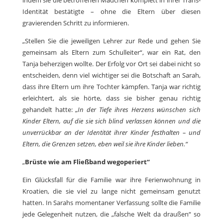
indem sie die betroffenen Mädchen komplett in ihrer Trans-
Identität bestätigte – ohne die Eltern über diesen
gravierenden Schritt zu informieren.
„Stellen Sie die jeweiligen Lehrer zur Rede und gehen Sie
gemeinsam als Eltern zum Schulleiter“, war ein Rat, den
Tanja beherzigen wollte. Der Erfolg vor Ort sei dabei nicht so
entscheiden, denn viel wichtiger sei die Botschaft an Sarah,
dass ihre Eltern um ihre Tochter kämpfen. Tanja war richtig
erleichtert, als sie hörte, dass sie bisher genau richtig
gehandelt hatte: „
In der Tiefe ihres Herzens wünschen sich
Kinder Eltern, auf die sie sich blind verlassen können und die
unverrückbar an der Identität ihrer Kinder festhalten – und
Eltern, die Grenzen setzen, eben weil sie ihre Kinder lieben.“
„
Brüste wie am Fließband wegoperiert“
Ein Glücksfall für die Familie war ihre Ferienwohnung in
Kroatien, die sie viel zu lange nicht gemeinsam genutzt
hatten. In Sarahs momentaner Verfassung sollte die Familie
jede Gelegenheit nutzen, die „falsche Welt da draußen“ so