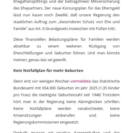
Ehegattensplittings und der beitragsfreien Mitversicherung
des Ehepartners. Der neue Kürzungsplan für das Elterngeld
lässt nun kaum noch Zweifel, daß unsere Regierung den
staatlichen Auftrag zum „besonderen Schutz von Ehe und
Familie“ aus Art. 6 Grundgesetz inzwischen mit Füßen tritt.
Diese finanziellen Belastungspläne für Familien werden
absehbar zu einem weiteren Rückgang von
Eheschließungen und Geburten führen. Und man könnte
meinen, genau das sei gewollt.
Kein Notfallplan für mehr Geburten
Denn erst vor wenigen Wochen
vermeldete
das Statistische
Bundesamt mit 654.300 Geburten im Jahr 2025 (1,35 Kinder
pro Frau) die niedrigste Geburtenzahl seit 1946! Trotzdem
hört man in der Regierung keine Alarmglocken schrillen:
Keine Notfallpläne werden verabschiedet, keine
Krisensitzungen einberufen und keine
Regierungskommissionen eingesetzt.
Deshalb müssen wir spürbar dagegenhalten und der