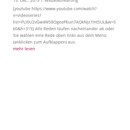
15. Okt.. 2015
|
Sexualaufklärung
[youtube https://www.youtube.com/watch?
v=videoseries?
list=PLt0U2vGw4WS8OgeaPbun7AQkNJz7mtSUL&w=5
60&h=315] Alle Reden laufen nacheinander ab oder
Sie wählen eine Rede oben links aus dem Menü
(anklicken zum Aufklappen) aus.
mehr lesen