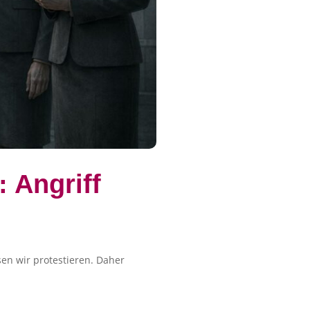
 Angriff
en wir protestieren. Daher