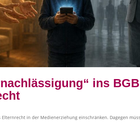
rnachlässigung“ ins BGB:
echt
s Elternrecht in der Medienerziehung einschränken. Dagegen müss