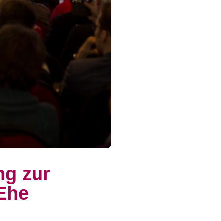
ng zur
 Ehe