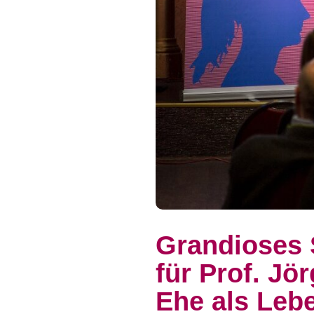
Grandioses
für Prof. Jö
Ehe als Leb