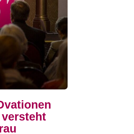
Ovationen
 versteht
rau