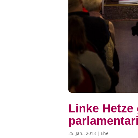
Linke Hetze
parlamentar
25. Jan.. 2018
|
Ehe