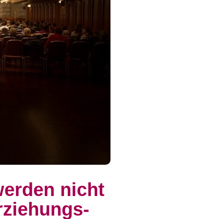
erden nicht
rziehungs-