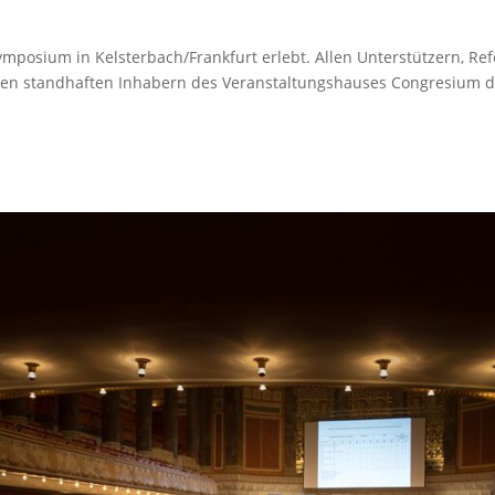
posium in Kelsterbach/Frankfurt erlebt. Allen Unterstützern, Refe
den standhaften Inhabern des Veranstaltungshauses Congresium 