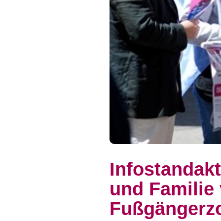
Infostandak
und Familie
Fußgängerz