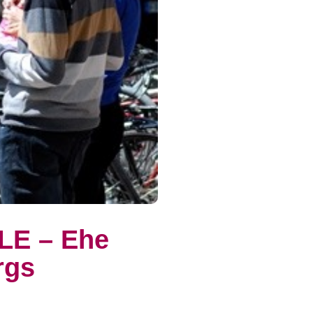
LE – Ehe
rgs