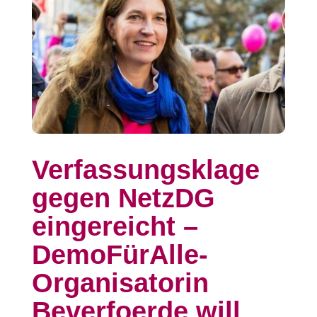
Verfassungsklage
gegen NetzDG
eingereicht –
DemoFürAlle-
Organisatorin
Beverfoerde will