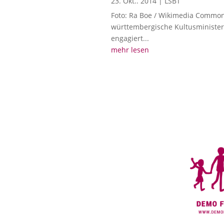
23. Okt.. 2014
|
LSBT
Foto: Ra Boe / Wikimedia Commons
württembergische Kultusminister 
engagiert...
mehr lesen