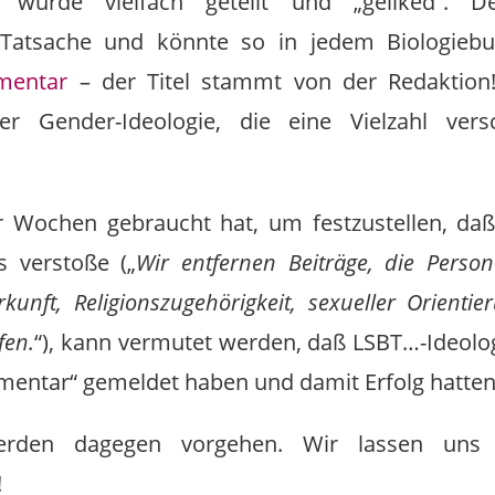
Er wurde vielfach geteilt und „geliked“. 
e Tatsache und könnte so in jedem Biologiebu
mentar
– der Titel stammt von der Redaktion!
der Gender-Ideologie, die eine Vielzahl vers
 Wochen gebraucht hat, um festzustellen, daß
s verstoße („
Wir entfernen Beiträge, die Perso
rkunft, Religionszugehörigkeit, sexueller Orientie
fen.
“), kann vermutet werden, daß LSBT…-Ideolog
entar“ gemeldet haben und damit Erfolg hatten
rden dagegen vorgehen. Wir lassen uns d
!