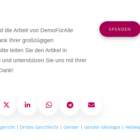
SPENDEN
nd die Arbeit von DemoFürAlle
ank Ihrer großzügigen
tte teilen Sie den Artikel in
und unterstützen Sie uns mit Ihrer
Dank!
ok
X
LinkedIn
WhatsApp
Telegram
E-Mail
gericht
|
Drittes Geschlecht
|
Gender
|
Gender-Ideologie
|
Hedwig