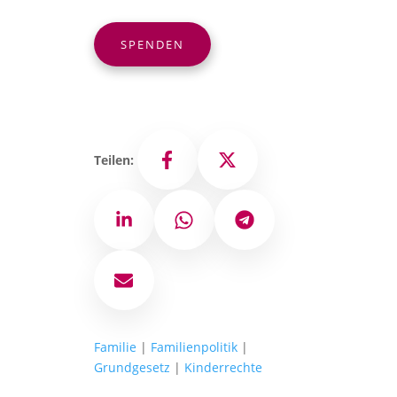
SPENDEN
Teilen:
Facebook
X
LinkedIn
WhatsApp
Telegram
E-Mail
Familie
|
Familienpolitik
|
Grundgesetz
|
Kinderrechte