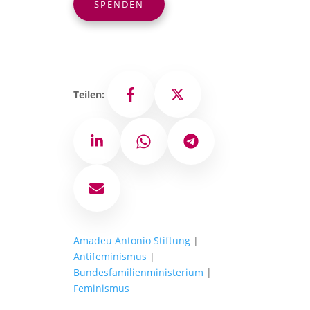
SPENDEN
Teilen:
Facebook
X
LinkedIn
WhatsApp
Telegram
E-Mail
Amadeu Antonio Stiftung
|
Antifeminismus
|
Bundesfamilienministerium
|
Feminismus