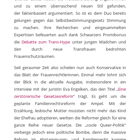
und zu einem überraschend neuen Stil gefunden,
der faktenbasiert argumentiert. So ist es dem Duo bereits
gelungen gegen das Selbstbestimmungsgesetz Stimmung
zu machen. Ihre Recherchen und eingesammelten
Expertisen befeuerten auch dank Schwarzers Promibonus
die
Debatte zum Trans-Hype
unter jungen Mädchen und
den durch neue Transfrauen bedrohten
Frauenschutzräumen.
Seit geraumer Zeit also schielen nun auch Konservative in
das Blatt der Frauenrechtlerinnen. Einmal mehr lohnt sich
der Blick in die aktuelle Ausgabe, insbesondere in ein
Interview mit der Juristin Eva Engelken, das den Titel „
Eine
zerstörerische Gesetzesreform
“ trägt. Es geht um die
geplante Familienrechtsreform der Ampel. Mit der
Erzählung, lesbische Mütter müssten nicht mehr das Kind
der Ehefrau adoptieren, werben die Reformer gleich für eine
ganze Reihe neuer Gesetze. Die „coole Queer-Politik“
verberge jedoch eine politische Bombe, denn die massive
Reform im Abstammungs- und Familienrecht komme