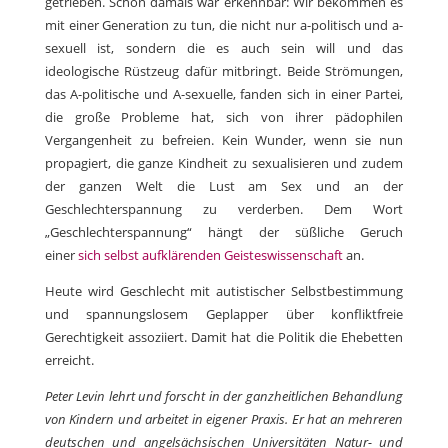
getrieben. Schon damals war erkennbar: Wir bekommen es
mit einer Generation zu tun, die nicht nur a-politisch und a-
sexuell ist, sondern die es auch sein will und das
ideologische Rüstzeug dafür mitbringt. Beide Strömungen,
das A-politische und A-sexuelle, fanden sich in einer Partei,
die große Probleme hat, sich von ihrer pädophilen
Vergangenheit zu befreien. Kein Wunder, wenn sie nun
propagiert, die ganze Kindheit zu sexualisieren und zudem
der ganzen Welt die Lust am Sex und an der
Geschlechterspannung zu verderben. Dem Wort
„Geschlechterspannung“ hängt der süßliche Geruch
einer
sich selbst aufklärenden Geisteswissenschaft
an.
Heute wird Geschlecht mit autistischer Selbstbestimmung
und spannungslosem Geplapper über konfliktfreie
Gerechtigkeit assoziiert. Damit hat die Politik die Ehebetten
erreicht.
Peter Levin lehrt und forscht in der ganzheitlichen Behandlung
von Kindern und arbeitet in eigener Praxis. Er hat an mehreren
deutschen und angelsächsischen Universitäten Natur- und