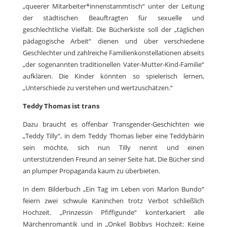
„queerer Mitarbeiter*innenstammtisch“ unter der Leitung
der städtischen Beauftragten für sexuelle und
geschlechtliche Vielfalt. Die Bücherkiste soll der „täglichen
pädagogische Arbeit“ dienen und über verschiedene
Geschlechter und zahlreiche Familienkonstellationen abseits
„der sogenannten traditionellen Vater-Mutter-Kind-Familie“
aufklären. Die Kinder könnten so spielerisch lernen,
„Unterschiede zu verstehen und wertzuschätzen.“
Teddy Thomas ist trans
Dazu braucht es offenbar Transgender-Geschichten wie
„Teddy Tilly“, in dem Teddy Thomas lieber eine Teddybärin
sein möchte, sich nun Tilly nennt und einen
unterstützenden Freund an seiner Seite hat. Die Bücher sind
an plumper Propaganda kaum zu überbieten.
In dem Bilderbuch „Ein Tag im Leben von Marlon Bundo“
feiern zwei schwule Kaninchen trotz Verbot schließlich
Hochzeit. „Prinzessin Pfiffigunde“ konterkariert alle
Märchenromantik und in „Onkel Bobbys Hochzeit: Keine