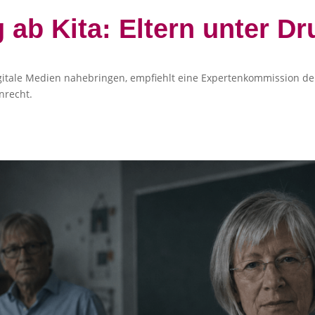
 ab Kita: Eltern unter Dr
digitale Medien nahebringen, empfiehlt eine Expertenkommission der
nrecht.