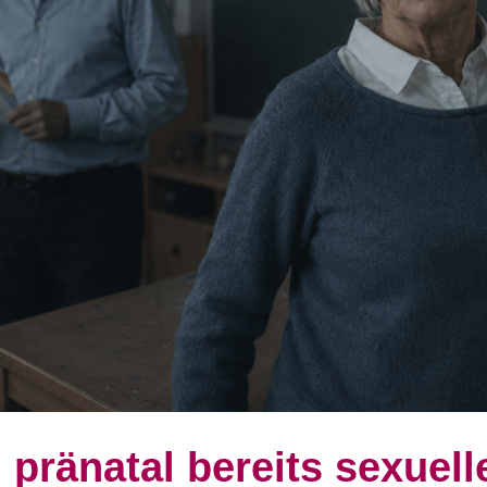
 pränatal bereits sexue