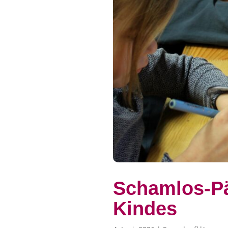
Schamlos-Pä
Kindes