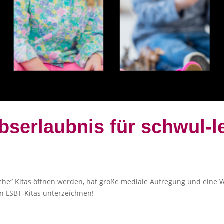
bserlaubnis für schwul-l
sche“ Kitas öffnen werden, hat große mediale Aufregung und eine
en LSBT-Kitas unterzeichnen!