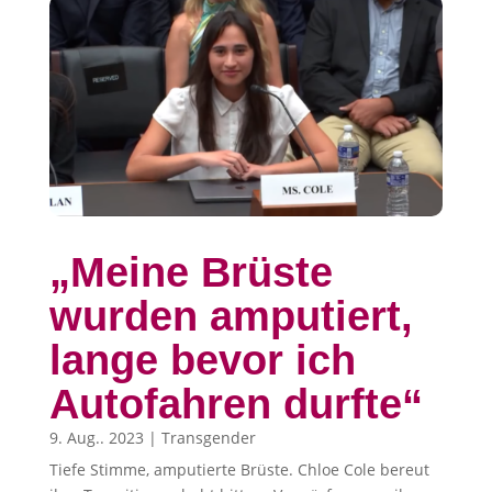
„Meine Brüste
wurden amputiert,
lange bevor ich
Autofahren durfte“
9. Aug.. 2023
|
Transgender
Tiefe Stimme, amputierte Brüste. Chloe Cole bereut