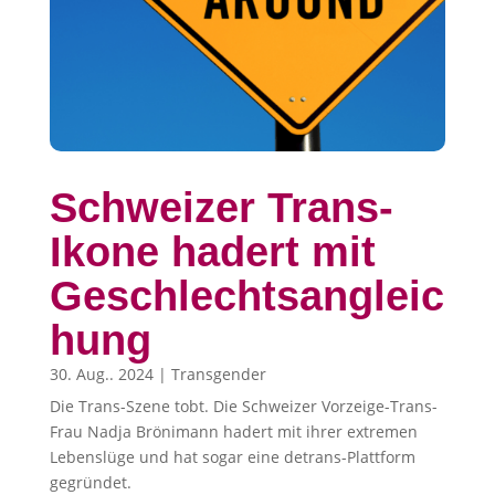
Schweizer Trans-
Ikone hadert mit
Geschlechtsangleic
hung
30. Aug.. 2024
|
Transgender
Die Trans-Szene tobt. Die Schweizer Vorzeige-Trans-
Frau Nadja Brönimann hadert mit ihrer extremen
Lebenslüge und hat sogar eine detrans-Plattform
gegründet.