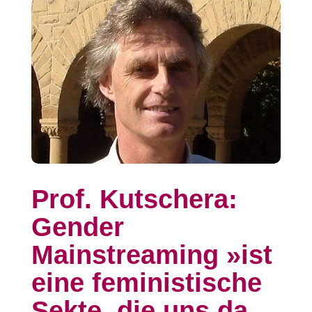
Prof. Kutschera:
Gender
Mainstreaming »ist
eine feministische
Sekte, die uns da