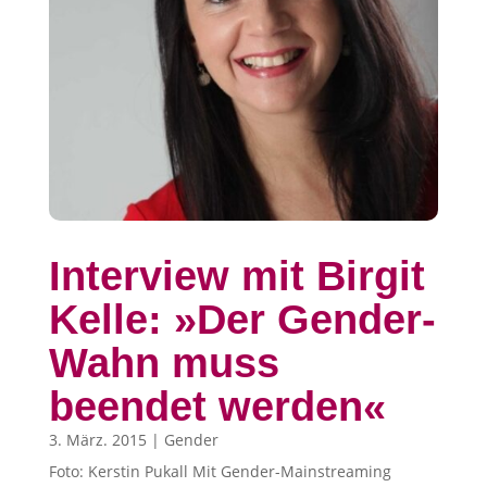
Interview mit Birgit
Kelle: »Der Gender-
Wahn muss
beendet werden«
3. März. 2015
|
Gender
Foto: Kerstin Pukall Mit Gender-Mainstreaming