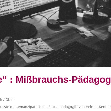
e“ : Mißbrauchs-Pädagogi
h / Oben
flusste die „emanzipatorische Sexualpädagogik“ von Helmut Kentler.