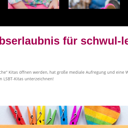
bserlaubnis für schwul-l
sche“ Kitas öffnen werden, hat große mediale Aufregung und eine
en LSBT-Kitas unterzeichnen!