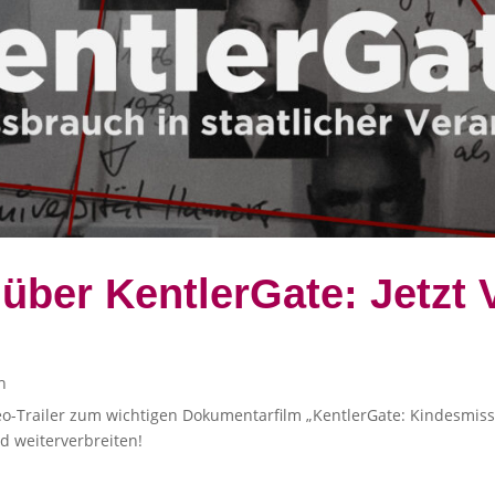
ber KentlerGate: Jetzt V
h
o-Trailer zum wichtigen Dokumentarfilm „KentlerGate: Kindesmissb
d weiterverbreiten!