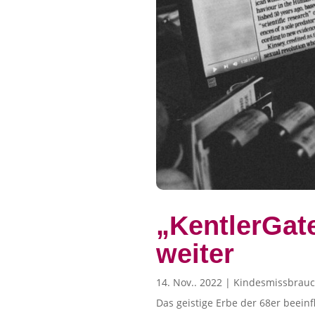
„KentlerGat
weiter
14. Nov.. 2022
|
Kindesmissbrauc
Das geistige Erbe der 68er beein