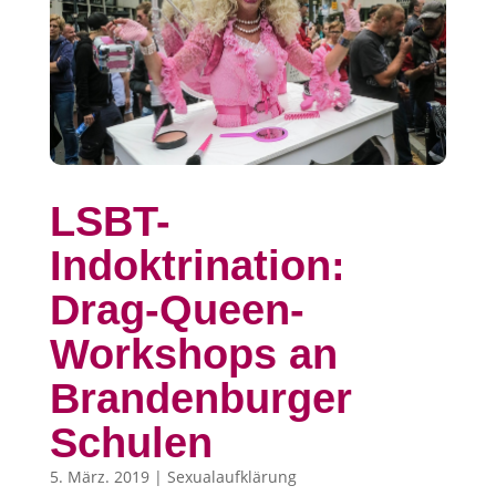
LSBT-
Indoktrination:
Drag-Queen-
Workshops an
Brandenburger
Schulen
5. März. 2019
|
Sexualaufklärung