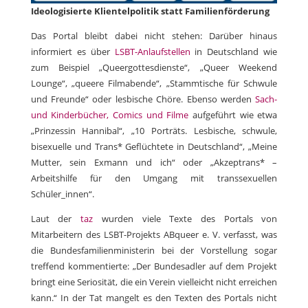
Ideologisierte Klientelpolitik statt Familienförderung
Das Portal bleibt dabei nicht stehen: Darüber hinaus
informiert es über
LSBT-Anlaufstellen
in Deutschland wie
zum Beispiel „Queergottesdienste“, „Queer Weekend
Lounge“, „queere Filmabende“, „Stammtische für Schwule
und Freunde“ oder lesbische Chöre. Ebenso werden
Sach-
und Kinderbücher, Comics und Filme
aufgeführt wie etwa
„Prinzessin Hannibal“, „10 Porträts. Lesbische, schwule,
bisexuelle und Trans* Geflüchtete in Deutschland“, „Meine
Mutter, sein Exmann und ich“ oder „Akzeptrans* –
Arbeitshilfe für den Umgang mit transsexuellen
Schüler_innen“.
Laut der
taz
wurden viele Texte des Portals von
Mitarbeitern des LSBT-Projekts ABqueer e. V. verfasst, was
die Bundesfamilienministerin bei der Vorstellung sogar
treffend kommentierte: „Der Bundesadler auf dem Projekt
bringt eine Seriosität, die ein Verein vielleicht nicht erreichen
kann.“ In der Tat mangelt es den Texten des Portals nicht