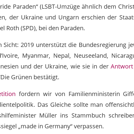
Pride Paraden“ (LSBT-Umzüge ähnlich dem Christ
ien, der Ukraine und Ungarn erschien der Staa
l Roth (SPD), bei den Paraden.
n Sicht: 2019 unterstützt die Bundesregierung je
d’Ivoire, Myanmar, Nepal, Neuseeland, Nicarag
unesien und der Ukraine, wie sie in der
Antwort
/Die Grünen bestätigt.
tition
fordern wir von Familienministerin Giffe
Klientelpolitik. Das Gleiche sollte man offensic
hilfeminister Müller ins Stammbuch schreiben
tssiegel „made in Germany“ verpassen.