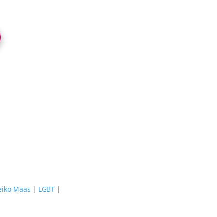
eiko Maas
|
LGBT
|