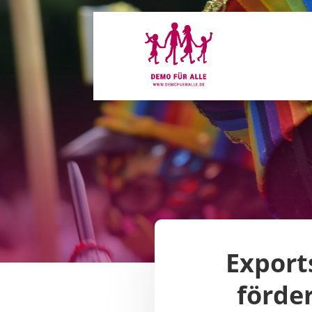
Export
förde