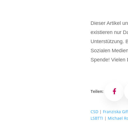
Dieser Artikel u
existieren nur D
Unterstützung. Bi
Sozialen Medien 
Spende! Vielen 
Teilen:
Facebo
CSD
|
Franziska Gif
LSBTTI
|
Michael R