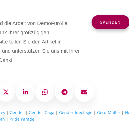
SPENDEN
nd die Arbeit von DemoFürAlle
ank Ihrer großzügigen
tte teilen Sie den Artikel in
und unterstützen Sie uns mit Ihrer
Dank!
ok
X
LinkedIn
WhatsApp
Telegram
E-Mail
fey
|
Gender
|
Gender-Gaga
|
Gender-Ideologie
|
Gerd Müller
|
H
oth
|
Pride Parade