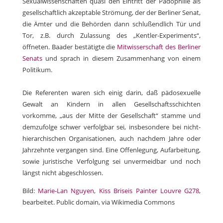
Sexualwissenschaften quasi den Eintritt der Pädophilie als
gesellschaftlich akzeptable Strömung, der der Berliner Senat,
die Ämter und die Behörden dann schlußendlich Tür und
Tor, z.B. durch Zulassung des „Kentler-Experiments“,
öffneten. Baader bestätigte die
Mitwisserschaft des Berliner
Senats
und sprach in diesem Zusammenhang von einem
Politikum.
Die Referenten waren sich einig darin, daß pädosexuelle
Gewalt an Kindern in allen Gesellschaftsschichten
vorkomme, „aus der Mitte der Gesellschaft“ stamme und
demzufolge schwer verfolgbar sei, insbesondere bei nicht-
hierarchischen Organisationen, auch nachdem Jahre oder
Jahrzehnte vergangen sind. Eine Offenlegung, Aufarbeitung,
sowie juristische Verfolgung sei unvermeidbar und noch
längst nicht abgeschlossen.
Bild:
Marie
-Lan Nguyen
,
Kiss Briseis Painter Louvre G278
,
bearbeitet. Public domain, via Wikimedia Commons