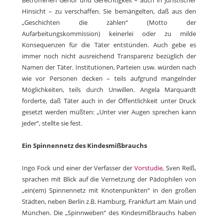
Betroffenen Gehör und Gerechtigkeit – auch in juristischer
Hinsicht – zu verschaffen. Sie bemängelten, daß aus den
„Geschichten die zählen“ (Motto der
Aufarbeitungskommission) keinerlei oder zu milde
Konsequenzen für die Täter entstünden. Auch gebe es
immer noch nicht ausreichend Transparenz bezüglich der
Namen der Täter. Institutionen, Parteien usw. würden nach
wie vor Personen decken – teils aufgrund mangelnder
Möglichkeiten, teils durch Unwillen. Angela Marquardt
forderte, daß Täter auch in der Öffentlichkeit unter Druck
gesetzt werden müßten: „Unter vier Augen sprechen kann
jeder“, stellte sie fest.
Ein Spinnennetz des Kindesmißbrauchs
Ingo Fock und einer der Verfasser der
Vorstudie
, Sven Reiß,
sprachen mit Blick auf die Vernetzung der Pädophilen von
„ein(em) Spinnennetz mit Knotenpunkten“ in den großen
Städten, neben Berlin z.B. Hamburg, Frankfurt am Main und
München. Die „Spinnweben“ des Kindesmißbrauchs haben