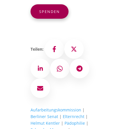
SPENDEN
Teilen:
Facebook
X
LinkedIn
WhatsApp
Telegram
E-Mail
Aufarbeitungskommission
|
Berliner Senat
|
Elternrecht
|
Helmut Kentler
|
Pädophilie
|