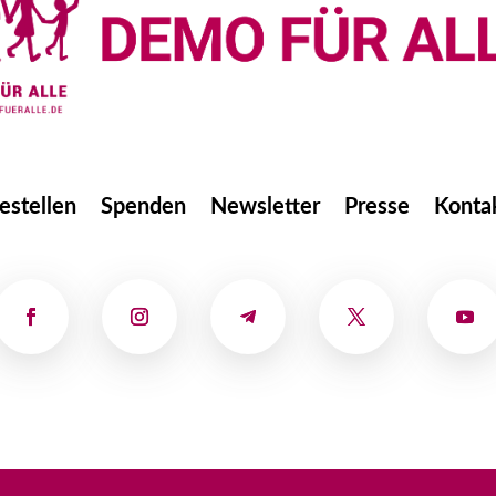
estellen
Spenden
Newsletter
Presse
Konta