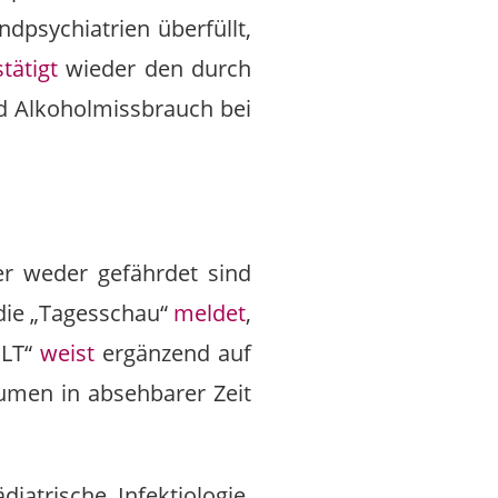
ndpsychiatrien überfüllt,
tätigt
wieder den durch
d Alkoholmissbrauch bei
er weder gefährdet sind
r die „Tagesschau“
meldet
,
ELT“
weist
ergänzend auf
äumen in absehbarer Zeit
iatrische Infektiologie,