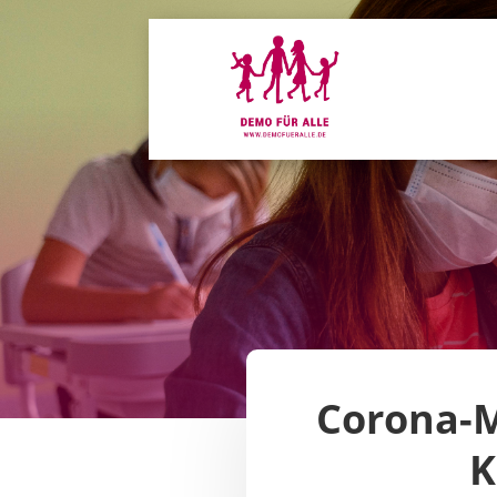
Corona-
K