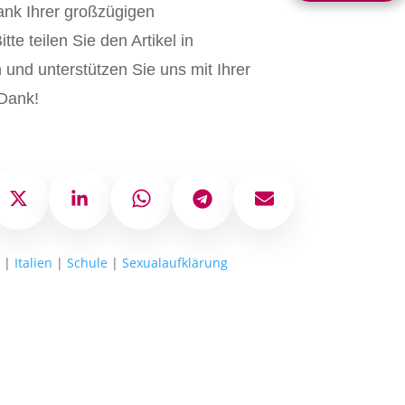
ank Ihrer großzügigen
tte teilen Sie den Artikel in
und unterstützen Sie uns mit Ihrer
Dank!
ok
X
LinkedIn
WhatsApp
Telegram
E-Mail
t
|
Italien
|
Schule
|
Sexualaufklärung