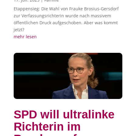
Etappensieg: Die Wahl von Frauke Brosius-Gersdorf
zur Verfassungsrichterin wurde nach massivem
öffentlichen Druck aufgeschoben. Aber was kommt
jetzt?
mehr lesen
SPD will ultralinke
Richterin im