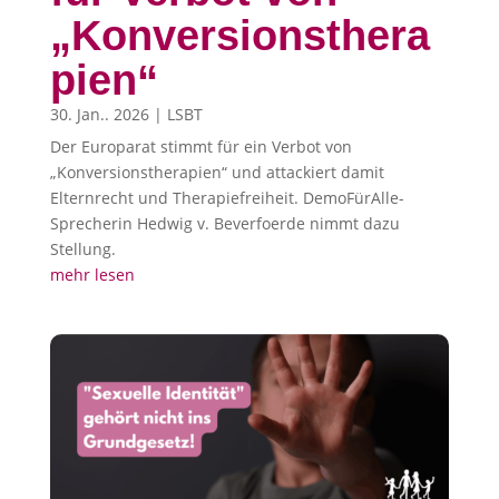
„Konversionsthera
pien“
30. Jan.. 2026
|
LSBT
Der Europarat stimmt für ein Verbot von
„Konversionstherapien“ und attackiert damit
Elternrecht und Therapiefreiheit. DemoFürAlle-
Sprecherin Hedwig v. Beverfoerde nimmt dazu
Stellung.
mehr lesen